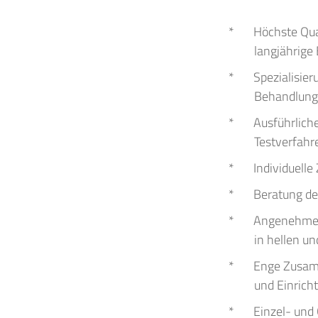
Höchste Qua
langjährige
Spezialisie
Behandlung
Ausführlich
Testverfahr
Individuell
Beratung de
Angenehme 
in hellen u
Enge Zusamm
und Einrich
Einzel- und