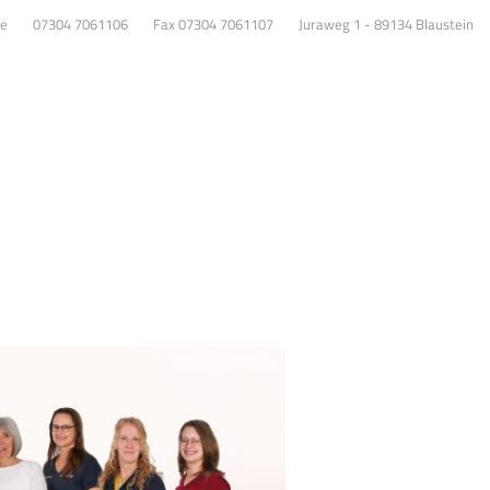
de
07304 7061106
Fax 07304 7061107
Juraweg 1 - 89134 Blaustein