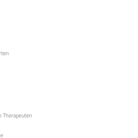
rten
n Therapeuten
me